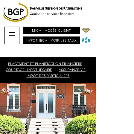
MICA - ACCÈS-CLIENT
HYPOTHECA - VOIR LES TAUX
PLACEMENT ET PLANIFICATION FINANCIÈRE
-
COURTAGE HYPOTHÉCAIRE
-
ASSURANCE-VIE
-
IMPÔT DES PARTICULIERS