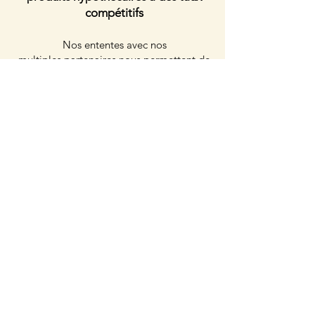
compétitifs
​Nos entente
s
avec nos
multiples
partenaires nous permettent de
répondre aux besoins particuliers
des
clients et de négocier les meilleures
conditions de prêt pour eux.
Un accompagnement personnalisé et
une expertise unique
​Le courtier hypothécaire est un
professionnel qui se distingue par son
dévouement envers le client et
son service
de grande qualité. Il prend le temps
d'expliquer, de conseiller et d'émettre des
recommandations judicieuses en vue de