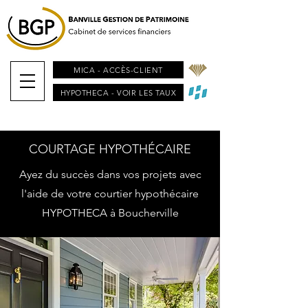
MICA - ACCÈS-CLIENT
HYPOTHECA - VOIR LES TAUX
COURTAGE HYPOTHÉCAIRE
Ayez du succès dans vos projets avec
l'aide de votre courtier hypothécaire
HYPOTHECA à Boucherville