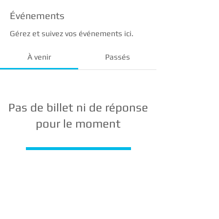
Événements
Gérez et suivez vos événements ici.
À venir
Passés
Pas de billet ni de réponse
pour le moment
Parcourir les événements
©
BANVILLE GESTION D
E PATRIMOINE
No. d'ins
cription
de l'
AMF
601416