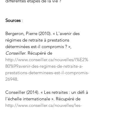
différentes étapes de la vie ?
Sources
 :
Bergeron, Pierre (2010). « L'avenir des 
régimes de retraite à prestations 
déterminées est-il compromis ? », 
Conseiller
. Récupéré de 
http://www.conseiller.ca/nouvelles/l%E2%
80%99avenir-des-regimes-de-retraite-a-
prestations-determinees-est-il-compromis-
26948
.
Conseiller (2014). « Les retraites : un défi à 
l'échelle internationale ». Récupéré de 
http://www.conseiller.ca/nouvelles/les-
retraites-un-defi-a-lechelle-internationale-
45066
.
Iarocci, Nick (2011). « Régimes de retraite 