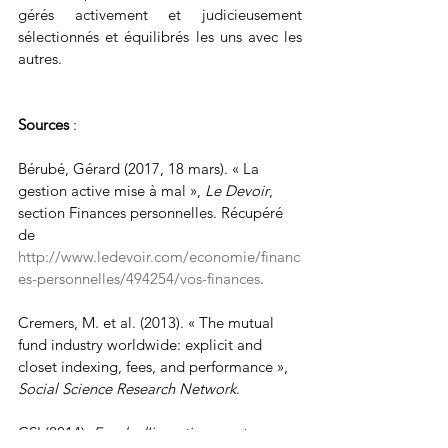
gérés activement et judicieusement 
sélectionnés et équilibrés les uns avec les 
autres.
Sources
 :
Bérubé, Gérard (2017, 18 mars). « La 
gestion active mise à mal », 
Le Devoir
, 
section Finances personnelles. Récupéré 
de 
http://www.ledevoir.com/economie/financ
es-personnelles/494254/vos-finances
.
Cremers, M. et al. (2013). « The mutual 
fund industry worldwide: explicit and 
closet indexing, fees, and performance », 
Social Science Research Network
.
CSI (2014). 
Fonds d'investissement au 